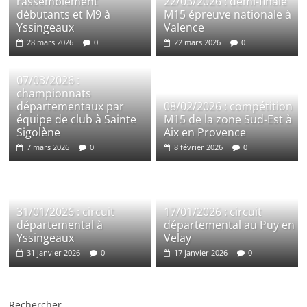
rassemblement
22/03/2026 : demi-finale
débutants et M9 à
M15 épreuve nationale à
Yssingeaux
Valence
28 mars 2026
0
22 mars 2026
0
07/03/2026 :
championnats
départementaux par
08/02/2026 : compétition
équipe de club à Sainte
M15 de la zone Sud-Est à
Sigolène
Aix en Provence
7 mars 2026
0
8 février 2026
0
31/01/2026 : circuit
17/01/2026 : circuit
départemental à
départemental au Puy en
Yssingeaux
Velay
31 janvier 2026
0
17 janvier 2026
0
Rechercher